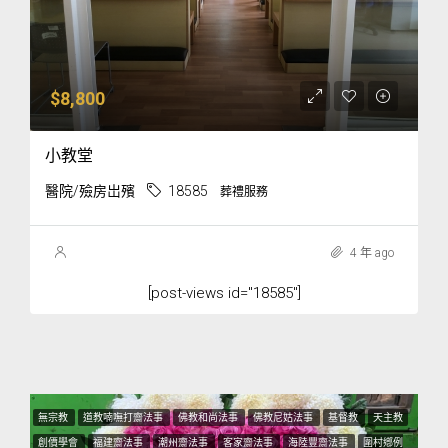
$8,800
小教堂
醫院/殮房岀殯
18585
葬禮服務
4 年 ago
[post-views id="18585"]
無宗教
道教喃嘸打齋法事
佛教和尚法事
佛教尼姑法事
基督教
天主教
創價學會
福建齋法事
潮州齋法事
客家齋法事
海陸豐齋法事
圍村鄕例