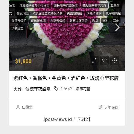
法事
道教喃嘸骨灰上位法事
道教喃嘸招魂法事
道教喃嘸靈嬰超渡
其他儀
式
醫院/殮房出殯後回道堂做喃嘸法事
萬國殯儀館
世界殯儀舘
寰宇殯儀館
香港殯儀館
寶福紀念館
九龍殯儀舘
鑽石山殯儀館
教堂
圍村
其他
法事道堂
$1,800
紫紅色，香檳色，金黃色，酒紅色，玫瑰心型花牌
火葬
傳統守夜設靈
17642
帛事花籃
仁德堂
5 年 ago
[post-views id="17642"]