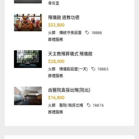
骨灰盅
殯儀館 道教功德
$53,800
火葬
傳統守夜設靈
18888
葬禮服務
天主教殯葬儀式 殯儀館
$28,000
火葬
殯儀館設靈(一天)
18883
葬禮服務
由醫院直接出殯(院出)
$16,800
火葬
醫院/殮房岀殯
18876
葬禮服務