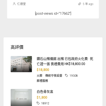
仁德堂
5 年 ago
[post-views id="17662"]
高評價
鑽石山殯儀館 出殯 已包政府火化費 · 死
亡證一張 喪禮費用 HK$18,800.00
$18,800
火葬
傳統守夜設靈
19308
葬禮服務
白色骨灰盅
$1,800
18912