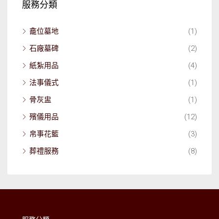
服務分類
龕位墓地
(1)
石廠墓碑
(2)
紙紮用品
(4)
法事儀式
(1)
骨灰盅
(1)
殯儀用品
(12)
帛事花籃
(3)
葬禮服務
(8)