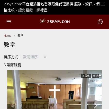
28bye.com平台超過百名香港殯儀代理提供 服務、資訊、價
格比較、讓您輕鬆一網搜盡
Home
教堂
教堂
排序方式：
默認順序
3 殯葬服務
基督教
教堂