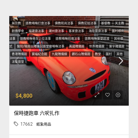
無宗教
道教喃嘸打齋法事
佛教和尚法事
佛教尼姑法事
基督教
天主教
創價學會
福建齋法事
潮州齋法事
客家齋法事
海陸豐齋法事
圍村鄕例
法事
道教喃嘸骨灰上位法事
道教喃嘸招魂法事
道教喃嘸靈嬰超渡
其他儀
式
醫院/殮房出殯後回道堂做喃嘸法事
萬國殯儀館
世界殯儀舘
寰宇殯儀館
香港殯儀館
寶福紀念館
九龍殯儀舘
鑽石山殯儀館
教堂
圍村
其他
法事道堂
$4,800
保時捷跑車 六呎扎作
17662
紙紮用品