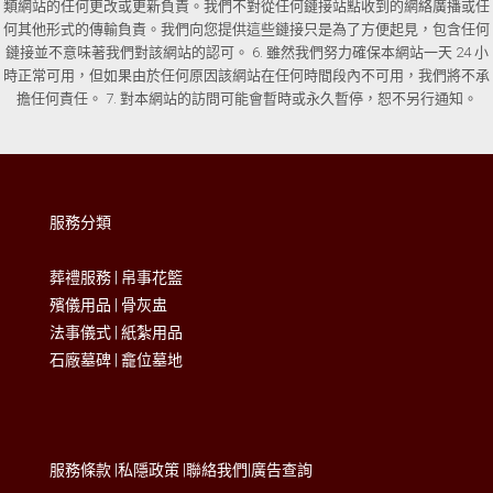
類網站的任何更改或更新負責。我們不對從任何鏈接站點收到的網絡廣播或任
何其他形式的傳輸負責。我們向您提供這些鏈接只是為了方便起見，包含任何
鏈接並不意味著我們對該網站的認可。 6. 雖然我們努力確保本網站一天 24 小
時正常可用，但如果由於任何原因該網站在任何時間段內不可用，我們將不承
擔任何責任。 7. 對本網站的訪問可能會暫時或永久暫停，恕不另行通知。
服務分類
葬禮服務
|
帛事花籃
殯儀用品
|
骨灰盅
法事儀式
|
紙紮用品
石廠墓碑
|
龕位墓地
服務條款
|
私隱政策
|
聯絡我們
|
廣告查詢