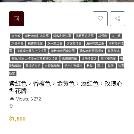
無宗教
道教喃嘸打齋法事
佛教和尚法事
佛教尼姑法事
基督教
天主教
創價學會
福建齋法事
潮州齋法事
客家齋法事
海陸豐齋法事
圍村鄕例法
事
道教喃嘸骨灰上位法事
道教喃嘸招魂法事
道教喃嘸靈嬰超渡
其他儀式
醫院/殮房出殯後回道堂做喃嘸法事
萬國殯儀館
世界殯儀舘
寰宇殯儀館
香
港殯儀館
寶福紀念館
九龍殯儀舘
鑽石山殯儀館
教堂
圍村
其他
法事
道堂
紫紅色，香檳色，金黃色，酒紅色，玫瑰心
型花牌
Views:
3,272
$1,800