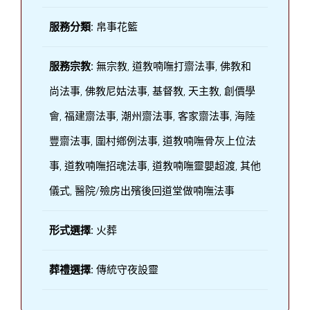
服務分類:
帛事花籃
服務宗教:
無宗教, 道教喃嘸打齋法事, 佛教和
尚法事, 佛教尼姑法事, 基督教, 天主教, 創價學
會, 福建齋法事, 潮州齋法事, 客家齋法事, 海陸
豐齋法事, 圍村鄕例法事, 道教喃嘸骨灰上位法
事, 道教喃嘸招魂法事, 道教喃嘸靈嬰超渡, 其他
儀式, 醫院/殮房出殯後回道堂做喃嘸法事
形式選擇:
火葬
葬禮選擇:
傳統守夜設靈