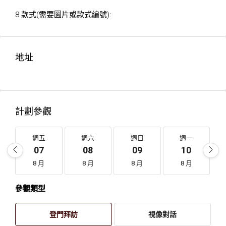
8.款式(需要圖片或款式編號):
地址
計劃參觀
週五
週六
週日
週一
07
08
09
10
8 月
8 月
8 月
8 月
參觀類型
登門拜訪
視像對話