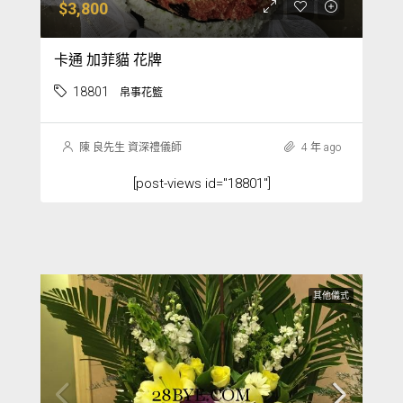
$3,800
卡通 加菲貓 花牌
18801
帛事花籃
陳 良先生 資深禮儀師
4 年 ago
[post-views id="18801"]
其他儀式