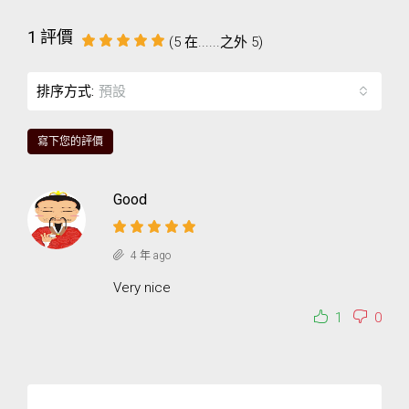
1 評價
(
5
在......之外
5
)
排序方式:
預設
寫下您的評價
Good
4 年 ago
Very nice
1
0