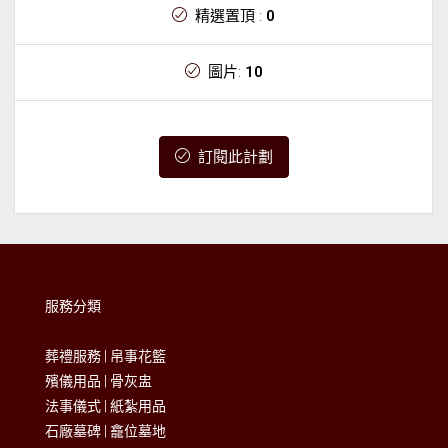
精選置頂 :
0
圖片:
10
訂閱此計劃
服務分類
葬禮服務
|
帛事花籃
殯儀用品
|
骨灰盅
法事儀式
|
紙紮用品
石廠墓碑
|
龕位墓地