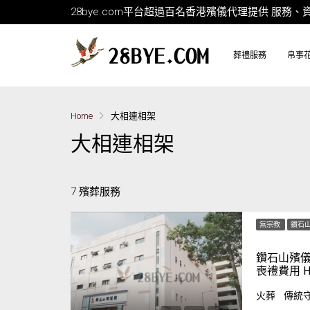
28bye.com平台超過百名香港殯儀代理提供 服
葬禮服務
帛事
Home
大相連相架
大相連相架
7 殯葬服務
無宗教
鑽石
鑽石山殯儀
喪禮費用 HK
火葬
傳統