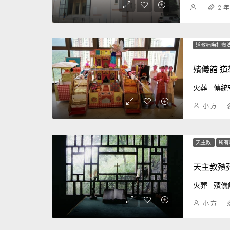
2 年
道教喃嘸打齋
殯儀館 
火葬
傳統
小 方
天主教
所有
天主教殯
火葬
殯儀
小 方