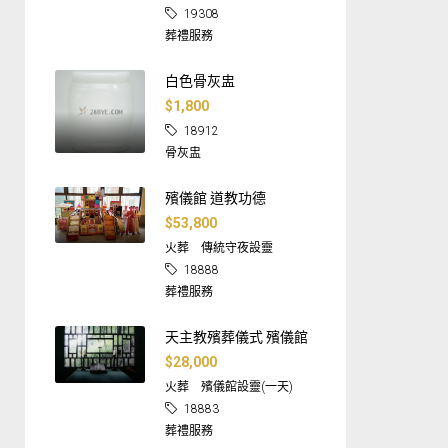
19308
葬禮服務
白色骨灰盅
$1,800
18912
骨灰盅
殯儀館 道教功德
$53,800
火葬
傳統守夜設靈
18888
葬禮服務
天主教殯葬儀式 殯儀館
$28,000
火葬
殯儀館設靈(一天)
18883
葬禮服務