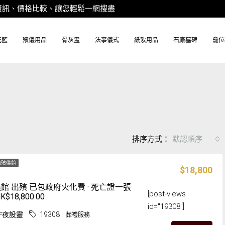
務、資訊、價格比較、讓您輕鬆一網搜盡
花籃
殯儀用品
骨灰盅
法事儀式
紙紮用品
石廠墓碑
龕位
排序方式：
默認順序
山殯儀館
$18,800
館 出殯 已包政府火化費 · 死亡證一張
[post-views
$18,800.00
id="19308"]
守夜設靈
19308
葬禮服務