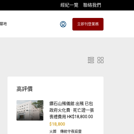
經紀一覽
聯絡我們
墓地
立即刊登業務
高評價
鑽石山殯儀館 出殯 已包
政府火化費 · 死亡證一張
喪禮費用 HK$18,800.00
$18,800
火葬
傳統守夜設靈