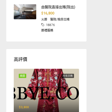
由醫院直接出殯(院出)
$16,800
火葬
醫院/殮房岀殯
18876
葬禮服務
高評價
精選
所有宗教
$3,800