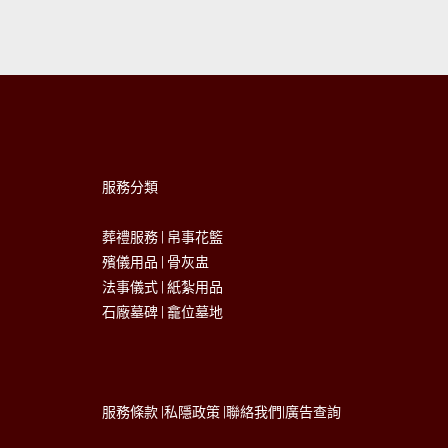
服務分類
葬禮服務
|
帛事花籃
殯儀用品
|
骨灰盅
法事儀式
|
紙紮用品
石廠墓碑
|
龕位墓地
服務條款
|
私隱政策
|
聯絡我們
|
廣告查詢