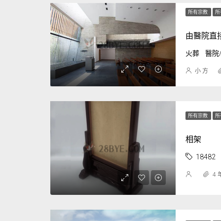
所有宗教
所
由醫院直接
火葬
醫院
小 方
所有宗教
所
相架
18482
4 