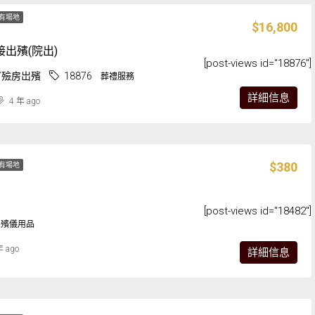
有場地
$16,800
出殯(院出)
[post-views id="18876"]
/殮房岀殯
18876
葬禮服務
詳細信息
4 年 ago
$380
有場地
[post-views id="18482"]
殯儀用品
年 ago
詳細信息