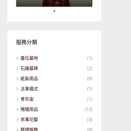
服務分類
龕位墓地
(1)
石廠墓碑
(2)
紙紮用品
(4)
法事儀式
(1)
骨灰盅
(1)
殯儀用品
(12)
帛事花籃
(3)
葬禮服務
(8)