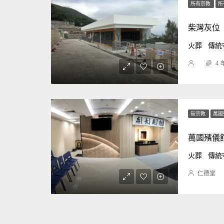
所有宗教
所
柴灣灰位
火葬
傳統
4 
無宗教
萬國
萬國殯儀館
火葬
傳統
仁德堂